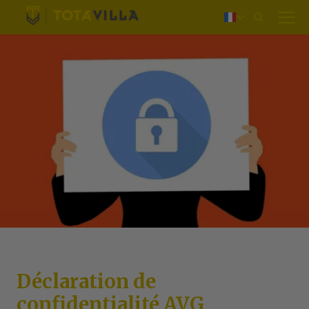
Login
Nederlands
Deutsch
English
Déclaration de
confidentialité AVG