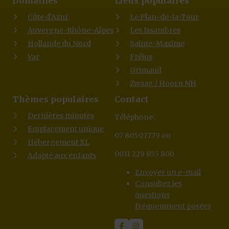
Domaines
Lieux populaires
Côte d'Azur
Le Plan-de-la-Tour
Auvergne-Rhône-Alpes
Les Issambres
Hollande du Nord
Sainte-Maxime
Var
Fréjus
Grimaud
Zwaag / Hoorn NH
Thèmes populaires
Contact
Dernières minutes
Téléphone:
Emplacement unique
07 80507779 ou
Hébergement XL
0031 229 855 800
Adapté aux enfants
Envoyer un e-mail
Consultez les
questions
fréquemment posées