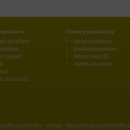
opulaires
Thèmes populaires
lan-de-la-Tour
Dernières minutes
Issambres
Emplacement unique
te-Maxime
Hébergement XL
us
Adapté aux enfants
maud
g / Hoorn NH
Conditions générales
Cookies
Déclaration de confidentialité 