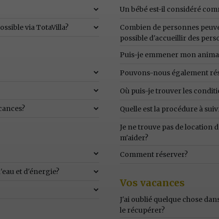
Un bébé est-il considéré co
ssible via TotaVilla?
Combien de personnes peuven
possible d'accueillir des pe
Puis-je emmener mon anima
Pouvons-nous également rés
Où puis-je trouver les condit
acances?
Quelle est la procédure à suiv
Je ne trouve pas de location
m'aider?
Comment réserver?
eau et d'énergie?
Vos vacances
J'ai oublié quelque chose d
le récupérer?