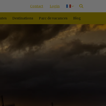
Contact
Login
Nederlands
Deutsch
utes
Destinations
Parc de vacances
Blog
English