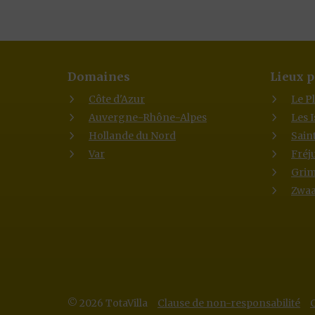
Domaines
Lieux p
Côte d'Azur
Le P
Auvergne-Rhône-Alpes
Les 
Hollande du Nord
Sain
Var
Fréj
Gri
Zwaa
© 2026 TotaVilla
Clause de non-responsabilité