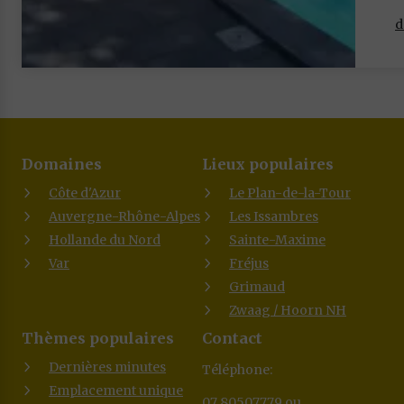
d
Domaines
Lieux populaires
Côte d'Azur
Le Plan-de-la-Tour
Auvergne-Rhône-Alpes
Les Issambres
Hollande du Nord
Sainte-Maxime
Var
Fréjus
Grimaud
Zwaag / Hoorn NH
Thèmes populaires
Contact
Dernières minutes
Téléphone:
Emplacement unique
07 80507779 ou