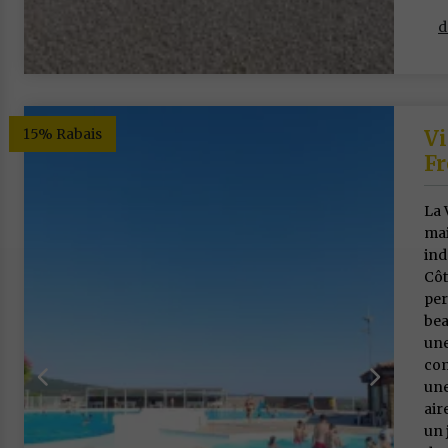
d
15% Rabais
Vi
Fr
La 
mai
ind
Côt
per
bea
une
com
une
air
un 