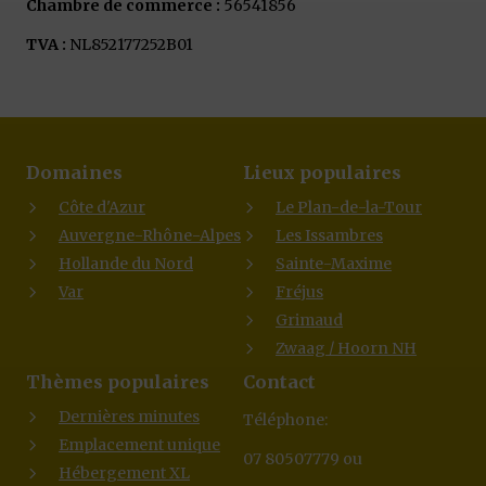
Chambre de commerce :
56541856
TVA :
NL852177252B01
Domaines
Lieux populaires
Côte d'Azur
Le Plan-de-la-Tour
Auvergne-Rhône-Alpes
Les Issambres
Hollande du Nord
Sainte-Maxime
Var
Fréjus
Grimaud
Zwaag / Hoorn NH
Thèmes populaires
Contact
Dernières minutes
Téléphone:
Emplacement unique
07 80507779 ou
Hébergement XL