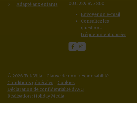
0031 229 855 800
Adapté aux enfants
Envoyer un e-mail
Consultez les
questions
fréquemment posées
© 2026 TotaVilla
Clause de non-responsabilité
Conditions générales
Cookies
Déclaration de confidentialité d'AVG
Réalisation : Holiday Media
Ce site web utilise des cookies
Nous utilisons des cookies pour garantir le bon fonctionnement
du site Web. En savoir plus sur notre utilisation des cookies dans
notre
politique de confidentialité
. En cliquant sur Autoriser, vous