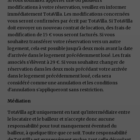
Si vous souhaitez apporter une ou plusieurs
modifications à votre réservation, veuillez en informer
immédiatement TotaVilla. Les modifications concernées
vous seront confirmées par écrit par TotaVilla. Si TotaVilla
doit envoyer un nouveau contrat de location, des frais de
modification de 15 € vous seront facturés. Si vous
souhaitez transférer votre réservation vers un autre
logement, cela est possible jusqu'à deux mois avant la date
d'arrivée dans le logement précédemment loué. Les frais
associés s'élèvent à 29 €. Si vous souhaitez changer de
réservation dans les deux mois précédant votre arrivée
dans le logement précédemment loué, cela sera
considéré comme une annulation et les conditions
d'annulation s'appliqueront sans restriction.
Médiation
TotaVilla agit uniquement en tant qu'intermédiaire entre
le locataire et le bailleur et n'accepte donc aucune
responsabilité pour tout manquement éventuel du
bailleur, à quelque titre que ce soit. Toute responsabilité
de TotaVilla est expressément exclue, tant celle découlant