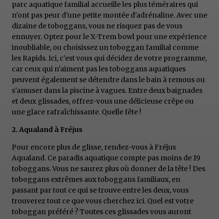
parc aquatique familial accueille les plus téméraires qui
n'ont pas peur d'une petite montée d'adrénaline. Avec une
dizaine de toboggans, vous ne risquez pas de vous
ennuyer. Optez pour le X-Trem bowl pour une expérience
inoubliable, ou choisissez un toboggan familial comme
les Rapids. Ici, c'est vous qui décidez de votre programme,
car ceux qui n'aiment pas les toboggans aquatiques
peuvent également se détendre dans le bain à remous ou
s'amuser dans la piscine à vagues. Entre deux baignades
et deux glissades, offrez-vous une délicieuse crêpe ou
une glace rafraîchissante. Quelle fête !
2. Aqualand à Fréjus
Pour encore plus de glisse, rendez-vous à Fréjus
Aqualand. Ce paradis aquatique compte pas moins de 19
toboggans. Vous ne saurez plus où donner de la tête ! Des
toboggans extrêmes aux toboggans familiaux, en
passant par tout ce qui se trouve entre les deux, vous
trouverez tout ce que vous cherchez ici. Quel est votre
toboggan préféré ? Toutes ces glissades vous auront