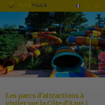
Login
Nederlands
Deutsch
English
Les parcs d'attractions à
visiter sur la Côte d'Azur |