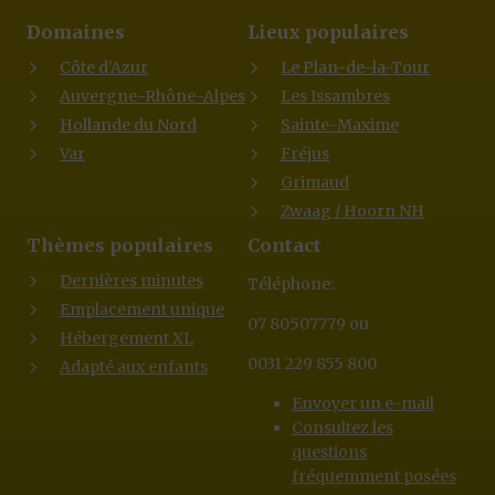
Domaines
Lieux populaires
Côte d'Azur
Le Plan-de-la-Tour
Auvergne-Rhône-Alpes
Les Issambres
Hollande du Nord
Sainte-Maxime
Var
Fréjus
Grimaud
Zwaag / Hoorn NH
Thèmes populaires
Contact
Dernières minutes
Téléphone:
Emplacement unique
07 80507779 ou
Hébergement XL
0031 229 855 800
Adapté aux enfants
Envoyer un e-mail
Consultez les
questions
fréquemment posées