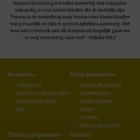
begane grond is geen toilet aanwezig wat enigszins
onhandig is voor kleine kindjes die al zindelijk zijn.
Tevens is de wenteltrap naar boven voor kleine kindjes
wat gevaarlijk en zijn er geen traphekjes aanwezig. Het
was ons 2e bezoek aan dit Hameau en hopelijk gaan we
er nog eens terug naar toe! - Nelleke (NL)
Domaines
Lieux populaires
Côte d'Azur
Le Plan-de-la-Tour
Auvergne-Rhône-Alpes
Les Issambres
Hollande du Nord
Sainte-Maxime
Var
Fréjus
Grimaud
Zwaag / Hoorn NH
Thèmes populaires
Contact