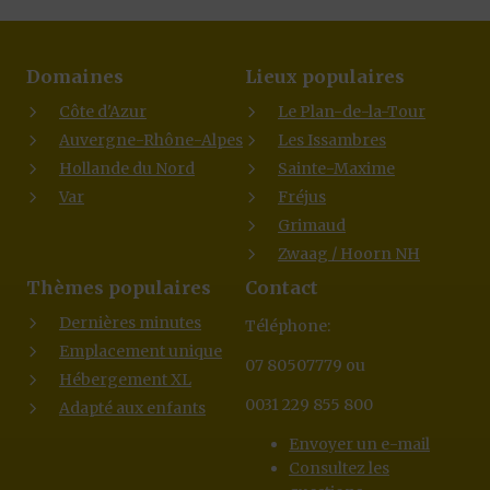
Domaines
Lieux populaires
Côte d'Azur
Le Plan-de-la-Tour
Auvergne-Rhône-Alpes
Les Issambres
Hollande du Nord
Sainte-Maxime
Var
Fréjus
Grimaud
Zwaag / Hoorn NH
Thèmes populaires
Contact
Dernières minutes
Téléphone:
Emplacement unique
07 80507779 ou
Hébergement XL
0031 229 855 800
Adapté aux enfants
Envoyer un e-mail
Consultez les