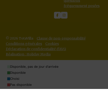
questions
fréquemment posées
© 2026 TotaVilla
Clause de non-responsabilité
Conditions générales
Cookies
Déclaration de confidentialité d'AVG
Réalisation : Holiday Media
Disponible, pas de jour d'arrivée
Disponible
Choisi
Pas disponible
Ce site web utilise des cookies
Nous utilisons des cookies pour garantir le bon fonctionnement