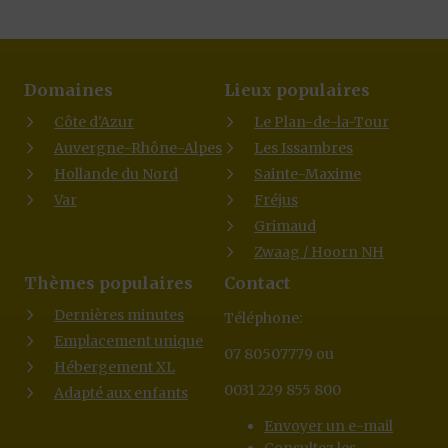
Domaines
Lieux populaires
Côte d'Azur
Le Plan-de-la-Tour
Auvergne-Rhône-Alpes
Les Issambres
Hollande du Nord
Sainte-Maxime
Var
Fréjus
Grimaud
Zwaag / Hoorn NH
Thèmes populaires
Contact
Dernières minutes
Téléphone:
Emplacement unique
07 80507779 ou
Hébergement XL
0031 229 855 800
Adapté aux enfants
Envoyer un e-mail