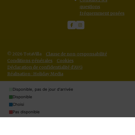
Consultez les
questions
fréquemment posées
© 2026 TotaVilla
Clause de non-responsabilité
Conditions générales
Cookies
Déclaration de confidentialité d'AVG
Réalisation : Holiday Media
Disponible, pas de jour d'arrivée
Disponible
Choisi
Pas disponible
Ce site web utilise des cookies