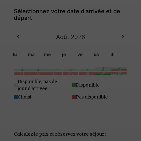
Août
2026
lu
ma
me
je
ve
sa
di
27
28
29
30
31
1
2
3
4
5
6
7
8
9
10
11
12
13
14
15
16
17
18
19
20
21
22
23
24
25
26
27
28
29
30
31
1
2
3
4
5
6
Disponible, pas de
Disponible
jour d'arrivée
Choisi
Pas disponible
Calculez le prix et réservez votre séjour :