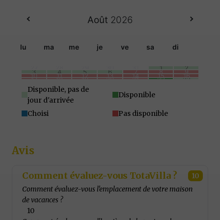
Août
2026
lu
ma
me
je
ve
sa
di
27
28
29
30
31
1
2
3
4
5
6
7
8
9
10
11
12
13
14
15
16
17
18
19
20
21
22
23
24
25
26
27
28
29
30
31
1
2
3
4
5
6
Disponible, pas de
Disponible
jour d'arrivée
Choisi
Pas disponible
Avis
Comment évaluez-vous TotaVilla ?
10
Comment évaluez-vous l'emplacement de votre maison
de vacances ?
10