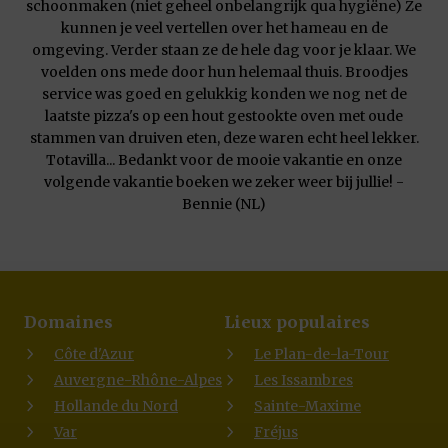
schoonmaken (niet geheel onbelangrijk qua hygiëne) Ze
kunnen je veel vertellen over het hameau en de
omgeving. Verder staan ze de hele dag voor je klaar. We
voelden ons mede door hun helemaal thuis. Broodjes
service was goed en gelukkig konden we nog net de
laatste pizza's op een hout gestookte oven met oude
stammen van druiven eten, deze waren echt heel lekker.
Totavilla... Bedankt voor de mooie vakantie en onze
volgende vakantie boeken we zeker weer bij jullie! -
Bennie (NL)
Domaines
Lieux populaires
Côte d'Azur
Le Plan-de-la-Tour
Auvergne-Rhône-Alpes
Les Issambres
Hollande du Nord
Sainte-Maxime
Var
Fréjus