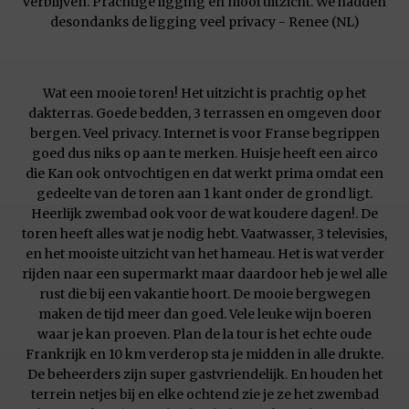
verblijven. Prachtige ligging en mooi uitzicht. We hadden
desondanks de ligging veel privacy - Renee (NL)
Wat een mooie toren! Het uitzicht is prachtig op het
dakterras. Goede bedden, 3 terrassen en omgeven door
bergen. Veel privacy. Internet is voor Franse begrippen
goed dus niks op aan te merken. Huisje heeft een airco
die Kan ook ontvochtigen en dat werkt prima omdat een
gedeelte van de toren aan 1 kant onder de grond ligt.
Heerlijk zwembad ook voor de wat koudere dagen!. De
toren heeft alles wat je nodig hebt. Vaatwasser, 3 televisies,
en het mooiste uitzicht van het hameau. Het is wat verder
rijden naar een supermarkt maar daardoor heb je wel alle
rust die bij een vakantie hoort. De mooie bergwegen
maken de tijd meer dan goed. Vele leuke wijn boeren
waar je kan proeven. Plan de la tour is het echte oude
Frankrijk en 10 km verderop sta je midden in alle drukte.
De beheerders zijn super gastvriendelijk. En houden het
terrein netjes bij en elke ochtend zie je ze het zwembad