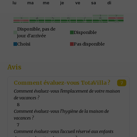
lu
ma
me
je
ve
sa
di
27
28
29
30
31
1
2
3
4
5
6
7
8
9
10
11
12
13
14
15
16
17
18
19
20
21
22
23
24
25
26
27
28
29
30
31
1
2
3
4
5
6
Disponible, pas de
Disponible
jour d'arrivée
Choisi
Pas disponible
Avis
Comment évaluez-vous TotaVilla ?
7
Comment évaluez-vous l'emplacement de votre maison
de vacances ?
8
Comment évaluez-vous l'hygiène de la maison de
vacances ?
7
Comment évaluez-vous l'accueil réservé aux enfants