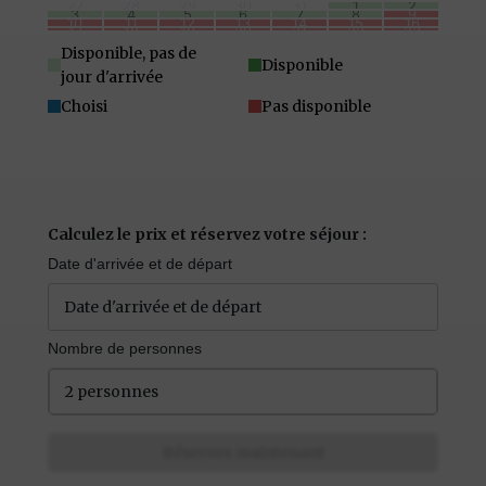
27
28
29
30
31
1
2
3
4
5
6
7
8
9
10
11
12
13
14
15
16
17
18
19
20
21
22
23
24
25
26
27
28
29
30
31
1
2
3
4
5
6
Disponible, pas de
Disponible
jour d'arrivée
Choisi
Pas disponible
Calculez le prix et réservez votre séjour :
Date d'arrivée et de départ
Nombre de personnes
2 personnes
Réservez maintenant