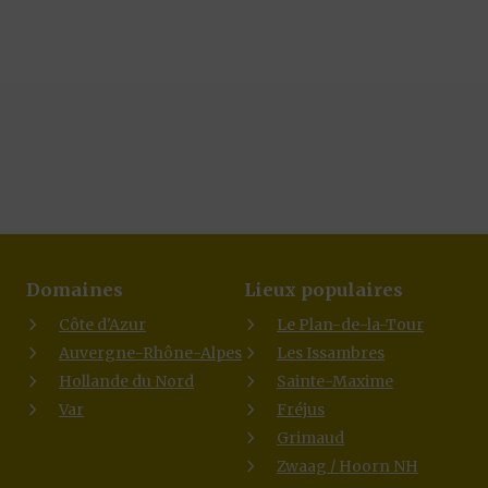
Domaines
Lieux populaires
Côte d'Azur
Le Plan-de-la-Tour
Auvergne-Rhône-Alpes
Les Issambres
Hollande du Nord
Sainte-Maxime
Var
Fréjus
Grimaud
Zwaag / Hoorn NH