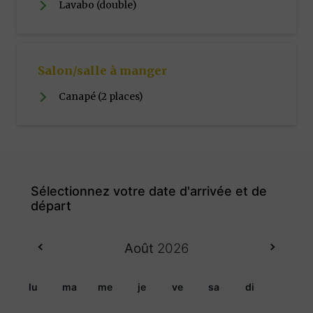
Lavabo (double)
Salon/salle à manger
Canapé (2 places)
Août
2026
lu
ma
me
je
ve
sa
di