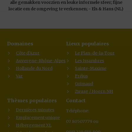
alle gemakken voorzien en leuke informele sfeer; fijne
locatie om de omgeving te verkennen; - Els & Hans (NL)
Domaines
Lieux populaires
Côte d'Azur
Le Plan-de-la-Tour
Auvergne-Rhône-Alpes
Les Issambres
Hollande du Nord
Sainte-Maxime
Var
Fréjus
Grimaud
Zwaag / Hoorn NH
Thèmes populaires
Contact
Dernières minutes
Téléphone:
Emplacement unique
07 80507779 ou
Hébergement XL