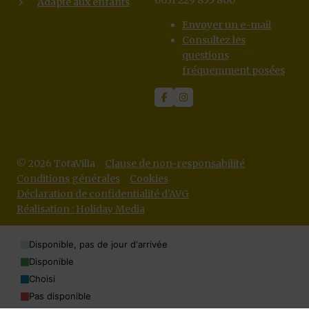
0031 229 855 800
Adapté aux enfants
Envoyer un e-mail
Consultez les
questions
fréquemment posées
© 2026 TotaVilla
Clause de non-responsabilité
Conditions générales
Cookies
Déclaration de confidentialité d'AVG
Réalisation : Holiday Media
Disponible, pas de jour d'arrivée
Disponible
Choisi
Pas disponible